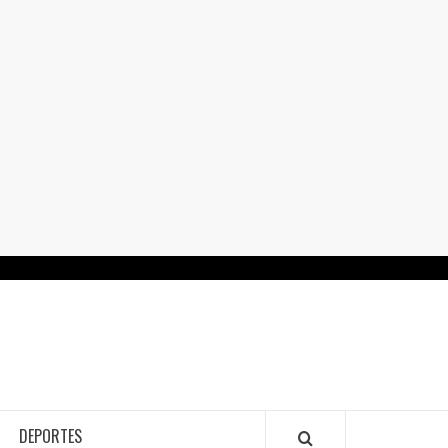
RTALGUANAJUATO.MX
DEPORTES