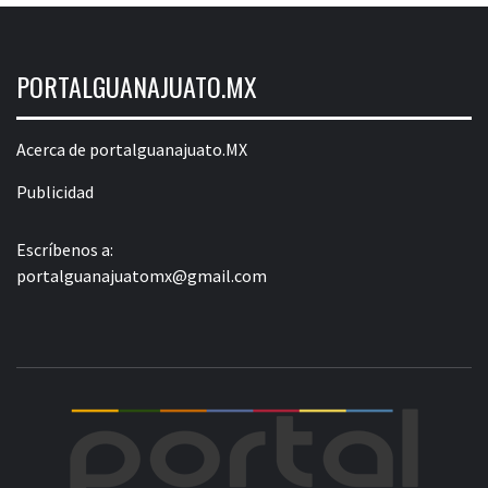
PORTALGUANAJUATO.MX
Acerca de portalguanajuato.MX
Publicidad
Escríbenos a:
portalguanajuatomx@gmail.com
POR