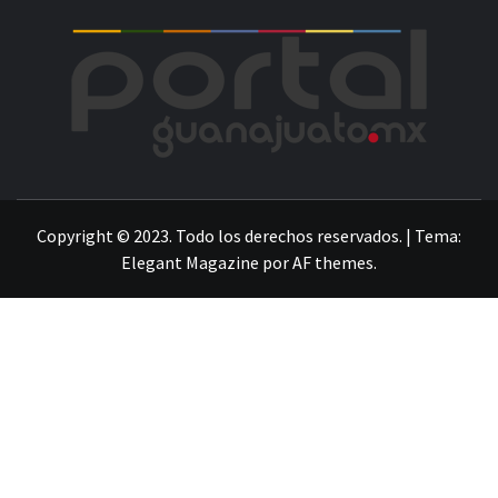
POR
LA INFORMACIÓN DE GUANAJUATO
Copyright © 2023. Todo los derechos reservados.
|
Tema:
Elegant Magazine
por
AF themes
.