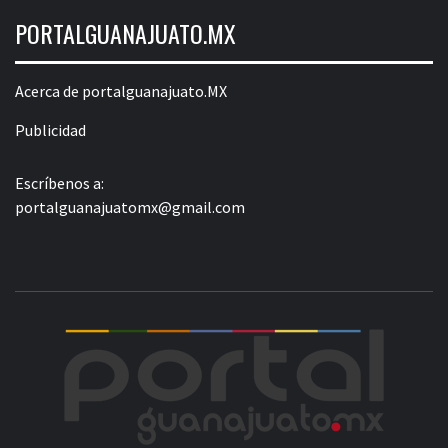
PORTALGUANAJUATO.MX
Acerca de portalguanajuato.MX
Publicidad
Escríbenos a:
portalguanajuatomx@gmail.com
POR