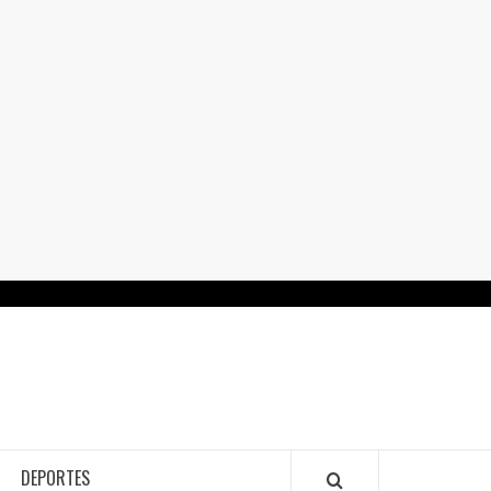
RTALGUANAJUATO.MX
DEPORTES