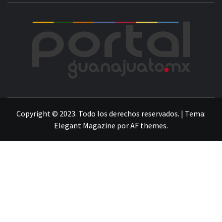
POR
LA INFORMACIÓN DE GUANAJUATO
Copyright © 2023. Todo los derechos reservados.
|
Tema:
Elegant Magazine
por
AF themes
.