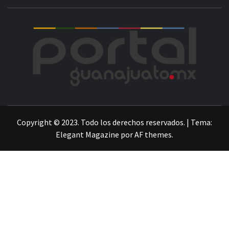
POR
LA INFORMACIÓN DE GUANAJUATO
Copyright © 2023. Todo los derechos reservados.
|
Tema:
Elegant Magazine
por
AF themes
.