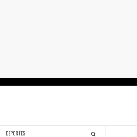
RTALGUANAJUATO.MX
DEPORTES