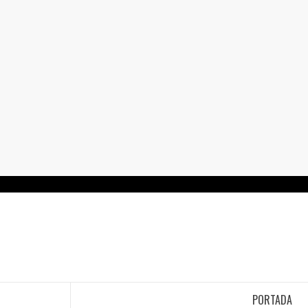
Saltar
al
contenido
LA INFORMACIÓN DE GUANAJUATO
PORTADA