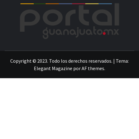
POR
LA INFORMACIÓN DE GUANAJUATO
Copyright © 2023. Todo los derechos reservados.
|
Tema:
Elegant Magazine
por
AF themes
.