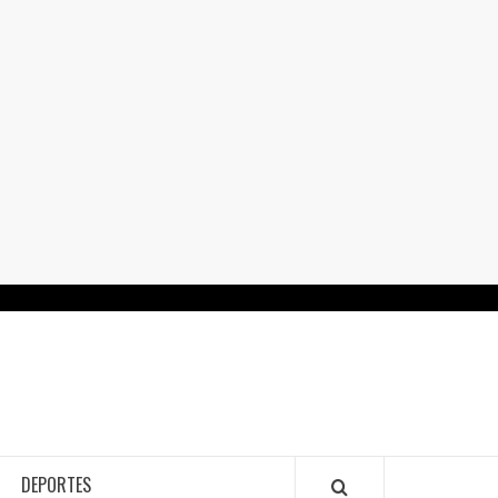
RTALGUANAJUATO.MX
DEPORTES