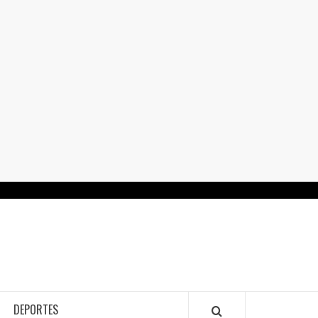
RTALGUANAJUATO.MX
DEPORTES