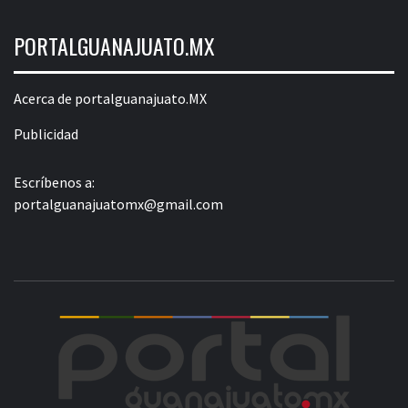
PORTALGUANAJUATO.MX
Acerca de portalguanajuato.MX
Publicidad
Escríbenos a:
portalguanajuatomx@gmail.com
POR