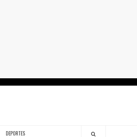
RTALGUANAJUATO.MX
DEPORTES