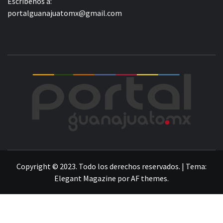
Escríbenos a:
portalguanajuatomx@gmail.com
POR
LA INFORMACIÓN DE GUANAJUATO
Copyright © 2023. Todo los derechos reservados.
|
Tema:
Elegant Magazine
por
AF themes
.