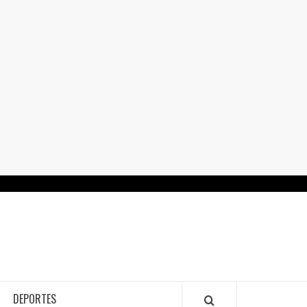
RTALGUANAJUATO.MX
DEPORTES