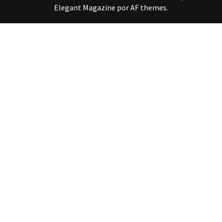
Elegant Magazine
por
AF themes
.