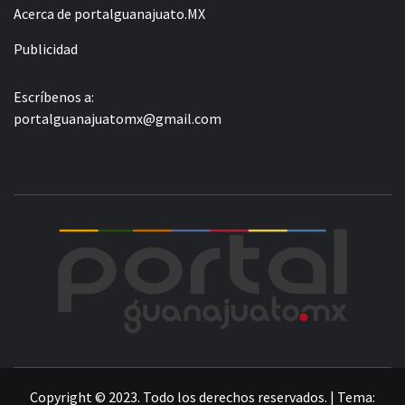
Acerca de portalguanajuato.MX
Publicidad
Escríbenos a:
portalguanajuatomx@gmail.com
POR
LA INFORMACIÓN DE GUANAJUATO
Copyright © 2023. Todo los derechos reservados.
|
Tema: