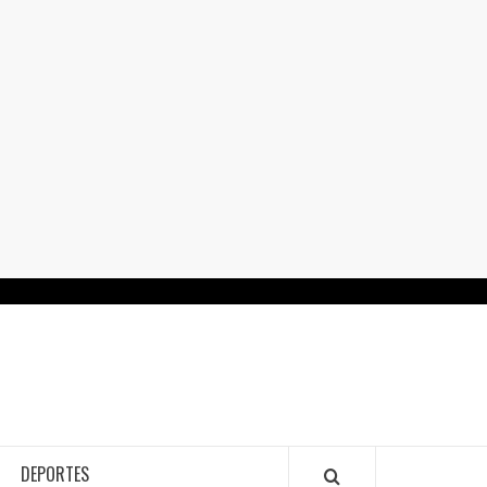
RTALGUANAJUATO.MX
DEPORTES