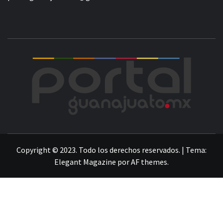
POR
LA INFORMACIÓN DE GUANAJUATO
Copyright © 2023. Todo los derechos reservados.
|
Tema:
Elegant Magazine
por
AF themes
.