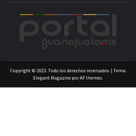
POR
LA INFORMACIÓN DE GUANAJUATO
Copyright © 2023. Todo los derechos reservados.
|
Tema:
Elegant Magazine
por
AF themes
.