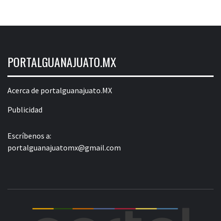
PORTALGUANAJUATO.MX
Acerca de portalguanajuato.MX
Publicidad
Escríbenos a:
portalguanajuatomx@gmail.com
POR