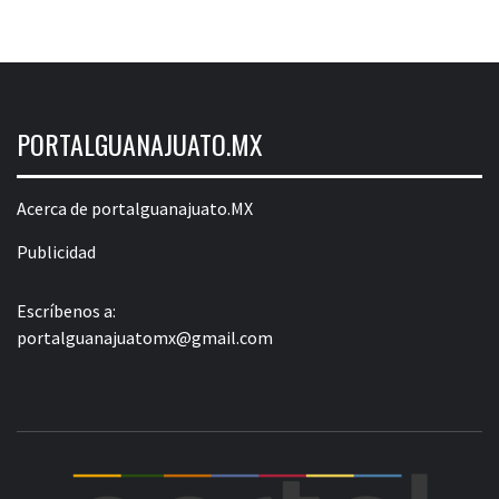
PORTALGUANAJUATO.MX
Acerca de portalguanajuato.MX
Publicidad
Escríbenos a:
portalguanajuatomx@gmail.com
POR