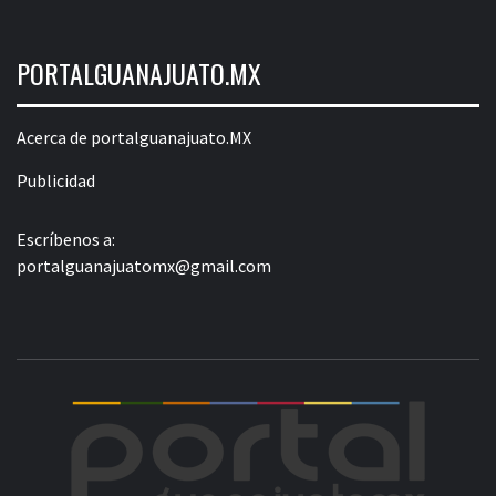
PORTALGUANAJUATO.MX
Acerca de portalguanajuato.MX
Publicidad
Escríbenos a:
portalguanajuatomx@gmail.com
POR