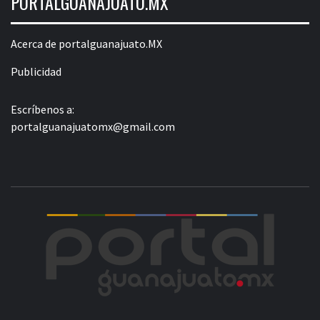
PORTALGUANAJUATO.MX
Acerca de portalguanajuato.MX
Publicidad
Escríbenos a:
portalguanajuatomx@gmail.com
POR
LA INFORMACIÓN DE GUANAJUATO