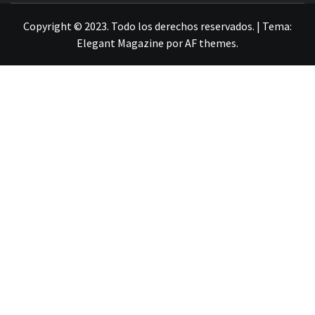
Copyright © 2023. Todo los derechos reservados.
|
Tema:
Elegant Magazine
por
AF themes
.