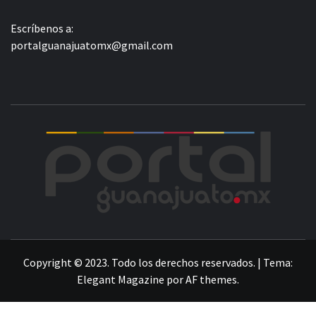
Escríbenos a:
portalguanajuatomx@gmail.com
POR
LA INFORMACIÓN DE GUANAJUATO
Copyright © 2023. Todo los derechos reservados.
|
Tema:
Elegant Magazine
por
AF themes
.