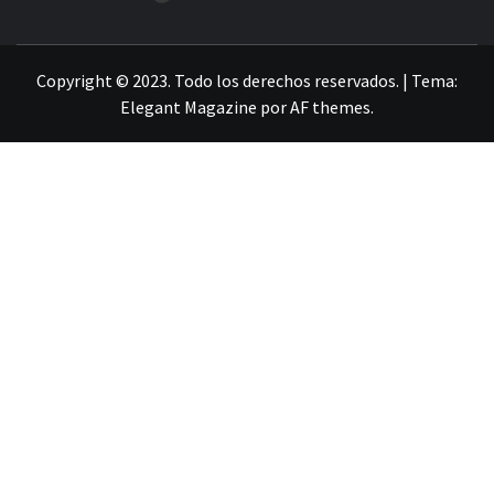
LA INFORMACIÓN DE GUANAJUATO
Copyright © 2023. Todo los derechos reservados.
|
Tema:
Elegant Magazine
por
AF themes
.