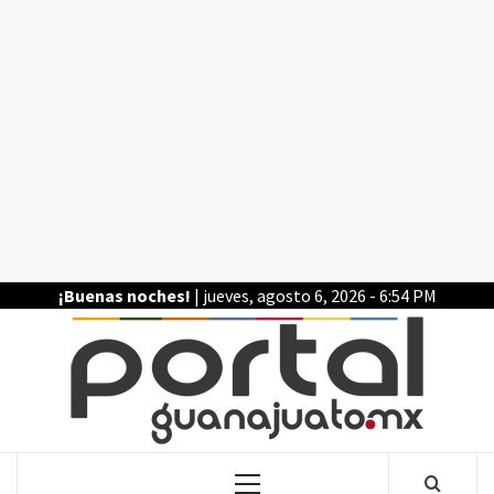
Saltar
al
contenido
¡Buenas noches!
| jueves, agosto 6, 2026 - 6:54 PM
POR
LA INFORMACIÓN DE GUANAJUATO
Menú