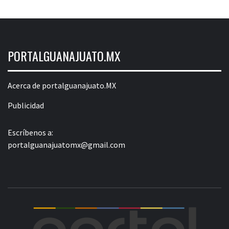
PORTALGUANAJUATO.MX
Acerca de portalguanajuato.MX
Publicidad
Escríbenos a:
portalguanajuatomx@gmail.com
POR