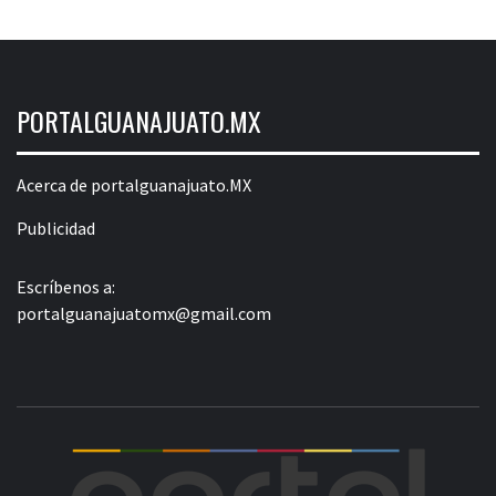
PORTALGUANAJUATO.MX
Acerca de portalguanajuato.MX
Publicidad
Escríbenos a:
portalguanajuatomx@gmail.com
POR