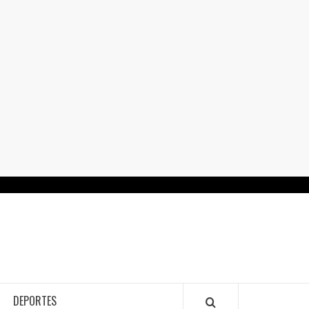
RTALGUANAJUATO.MX
DEPORTES