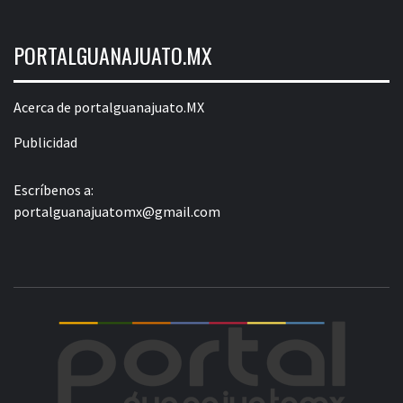
PORTALGUANAJUATO.MX
Acerca de portalguanajuato.MX
Publicidad
Escríbenos a:
portalguanajuatomx@gmail.com
POR