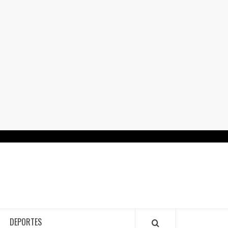
RTALGUANAJUATO.MX
DEPORTES