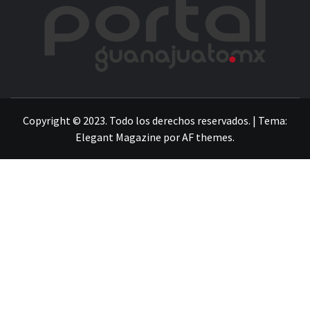
POR
LA INFORMACIÓN DE GUANAJUATO
Copyright © 2023. Todo los derechos reservados.
|
Tema:
Elegant Magazine
por
AF themes
.