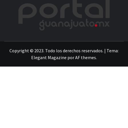
POR
LA INFORMACIÓN DE GUANAJUATO
Copyright © 2023. Todo los derechos reservados.
|
Tema:
Elegant Magazine
por
AF themes
.