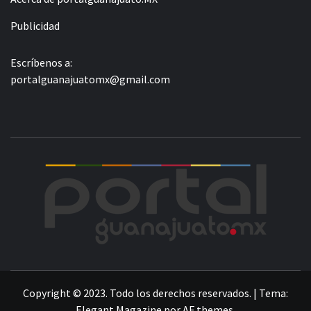
Publicidad
Escríbenos a:
portalguanajuatomx@gmail.com
POR
LA INFORMACIÓN DE GUANAJUATO
Copyright © 2023. Todo los derechos reservados.
|
Tema:
Elegant Magazine
por
AF themes
.