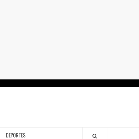
RTALGUANAJUATO.MX
DEPORTES