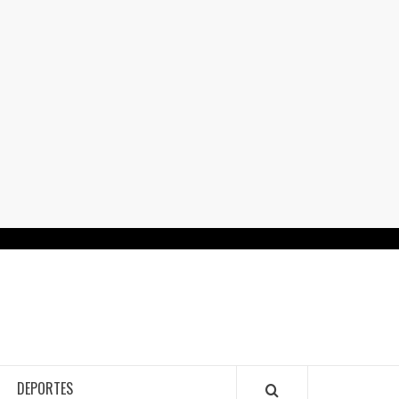
RTALGUANAJUATO.MX
DEPORTES