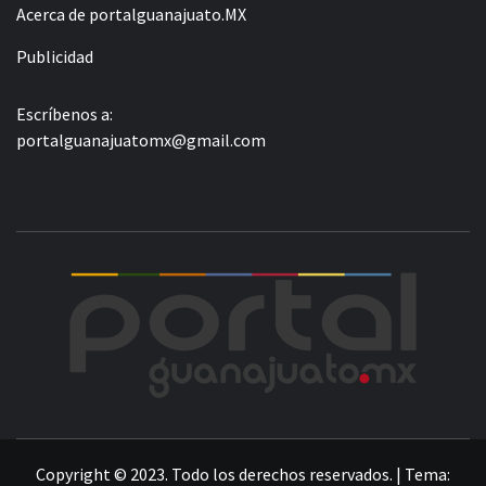
Acerca de portalguanajuato.MX
Publicidad
Escríbenos a:
portalguanajuatomx@gmail.com
POR
LA INFORMACIÓN DE GUANAJUATO
Copyright © 2023. Todo los derechos reservados.
|
Tema: