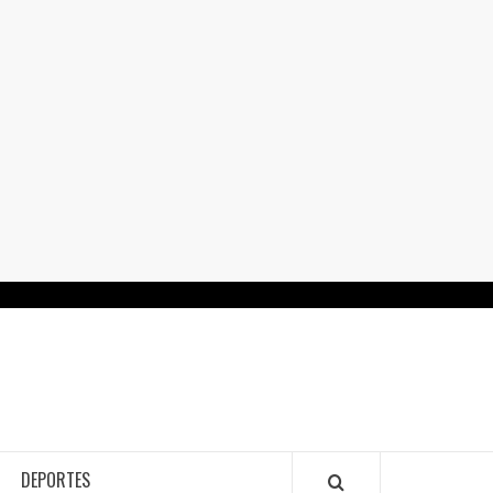
RTALGUANAJUATO.MX
DEPORTES