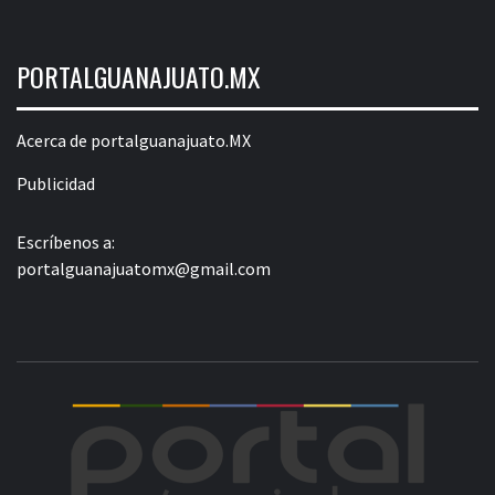
PORTALGUANAJUATO.MX
Acerca de portalguanajuato.MX
Publicidad
Escríbenos a:
portalguanajuatomx@gmail.com
POR