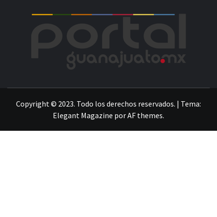
POR
LA INFORMACIÓN DE GUANAJUATO
Copyright © 2023. Todo los derechos reservados.
|
Tema:
Elegant Magazine
por
AF themes
.