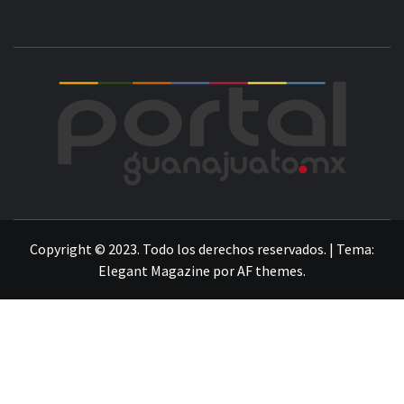
POR
LA INFORMACIÓN DE GUANAJUATO
Copyright © 2023. Todo los derechos reservados.
|
Tema:
Elegant Magazine
por
AF themes
.