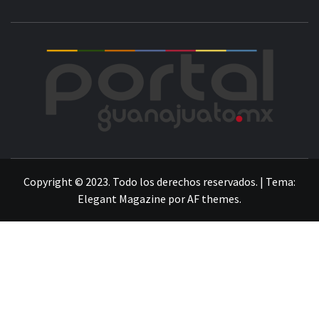
POR
LA INFORMACIÓN DE GUANAJUATO
Copyright © 2023. Todo los derechos reservados.
|
Tema:
Elegant Magazine
por
AF themes
.