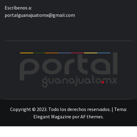
Escríbenos a:
portalguanajuatomx@gmail.com
POR
LA INFORMACIÓN DE GUANAJUATO
Copyright © 2023. Todo los derechos reservados.
|
Tema:
Elegant Magazine
por
AF themes
.