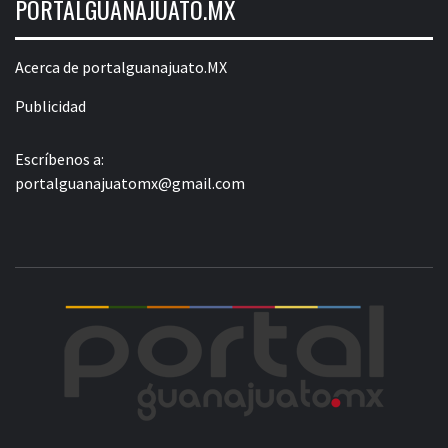
PORTALGUANAJUATO.MX
Acerca de portalguanajuato.MX
Publicidad
Escríbenos a:
portalguanajuatomx@gmail.com
POR