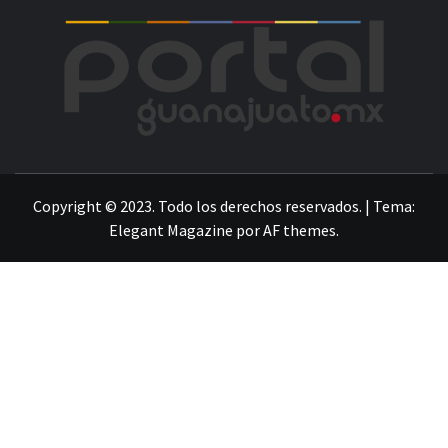
POR
LA INFORMACIÓN DE GUANAJUATO
Copyright © 2023. Todo los derechos reservados.
|
Tema:
Elegant Magazine
por
AF themes
.