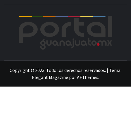
POR
LA INFORMACIÓN DE GUANAJUATO
Copyright © 2023. Todo los derechos reservados.
|
Tema:
Elegant Magazine
por
AF themes
.