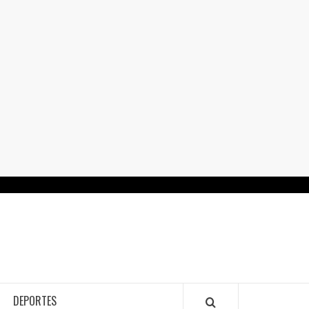
RTALGUANAJUATO.MX
DEPORTES