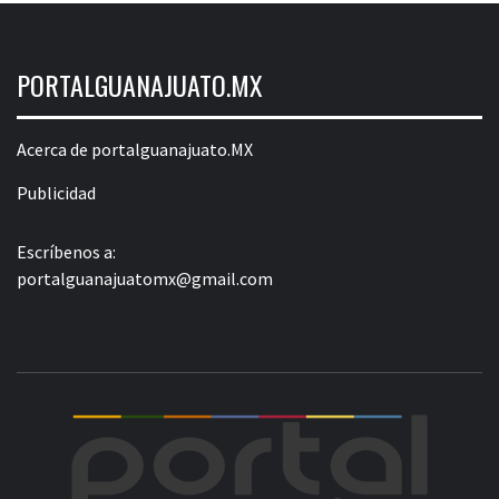
PORTALGUANAJUATO.MX
Acerca de portalguanajuato.MX
Publicidad
Escríbenos a:
portalguanajuatomx@gmail.com
POR