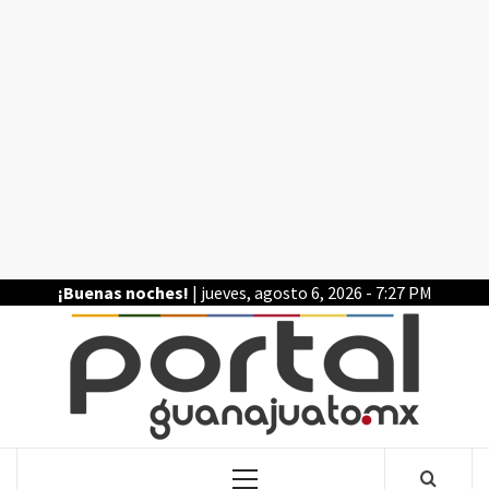
Saltar
al
contenido
¡Buenas noches!
| jueves, agosto 6, 2026 - 7:27 PM
POR
LA INFORMACIÓN DE GUANAJUATO
Menú