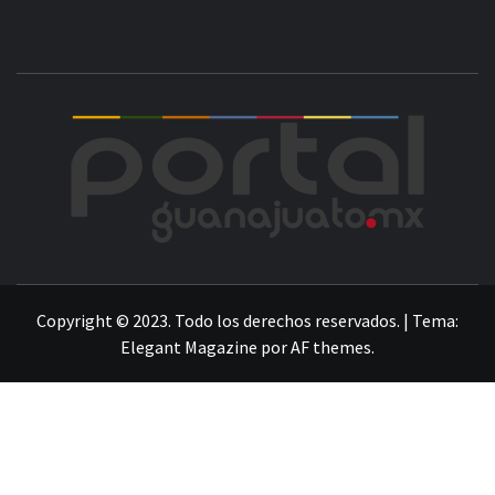
POR
LA INFORMACIÓN DE GUANAJUATO
Copyright © 2023. Todo los derechos reservados.
|
Tema:
Elegant Magazine
por
AF themes
.