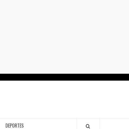
RTALGUANAJUATO.MX
DEPORTES